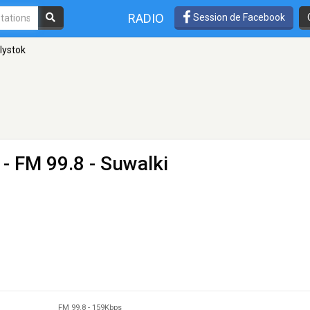
RADIO
Session de Facebook
lystok
- FM 99.8 - Suwalki
FM 99.8
-
159Kbps