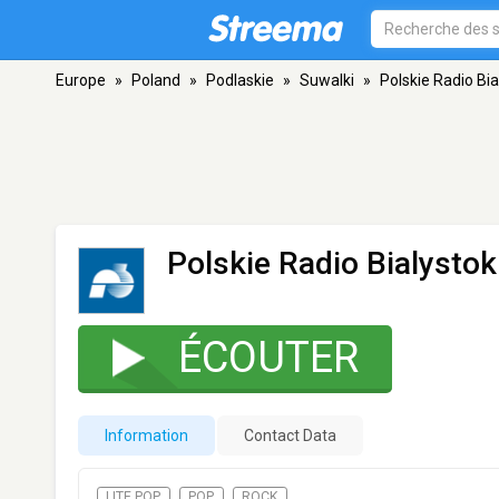
Europe
»
Poland
»
Podlaskie
»
Suwalki
»
Polskie Radio Bia
Polskie Radio Bialystok
ÉCOUTER
Information
Contact Data
LITE POP
POP
ROCK