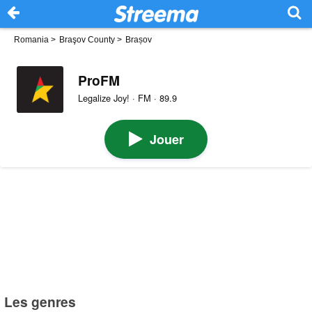
Romania
>
Braşov County
>
Brașov
ProFM
Legalize Joy! · FM · 89.9
Jouer
Les genres