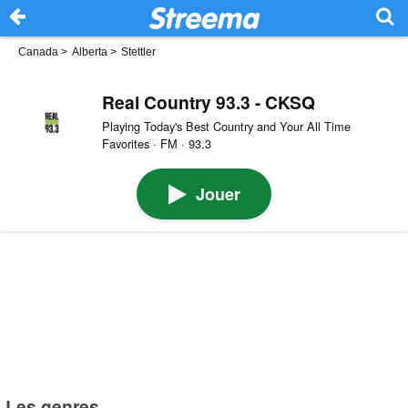
Canada
>
Alberta
>
Stettler
Real Country 93.3 - CKSQ
Playing Today's Best Country and Your All Time
Favorites · FM · 93.3
Jouer
Les genres