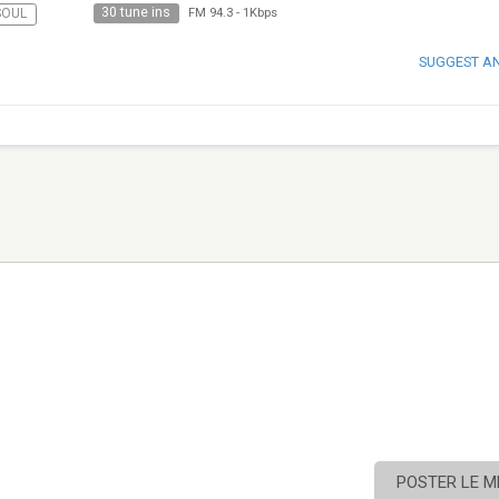
30 tune ins
SOUL
FM 94.3
-
1Kbps
SUGGEST A
POSTER LE 