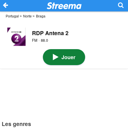
Portugal
>
Norte
>
Braga
RDP Antena 2
FM · 88.0
Jouer
Les genres