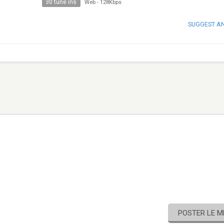
30 tune ins
Web
-
128Kbps
SUGGEST A
POSTER LE 