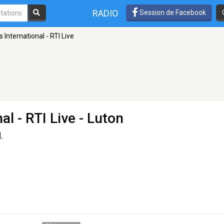
RADIO
Session de Facebook
 International - RTI Live
al - RTI Live
- Luton
.