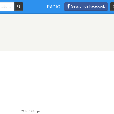
RADIO
Session de Facebook
Web
-
128Kbps