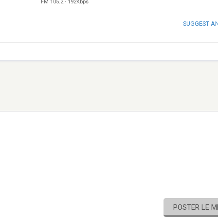
FM 105.2
-
192Kbps
SUGGEST A
POSTER LE 