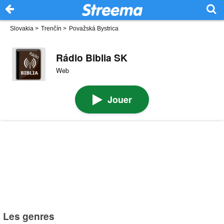
Slovakia
>
Trenčín
>
Považská Bystrica
Rádio Biblia SK
Web
Jouer
Les genres