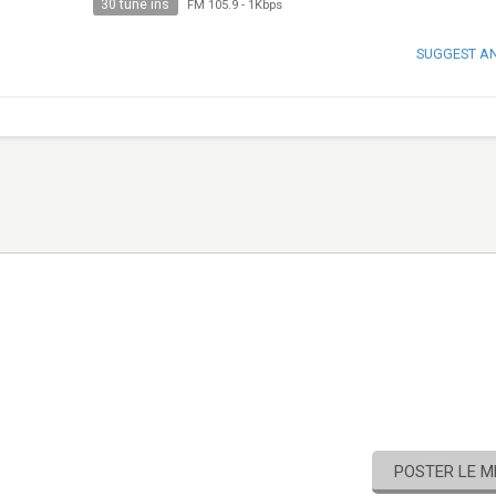
30 tune ins
FM 105.9
-
1Kbps
SUGGEST A
POSTER LE 