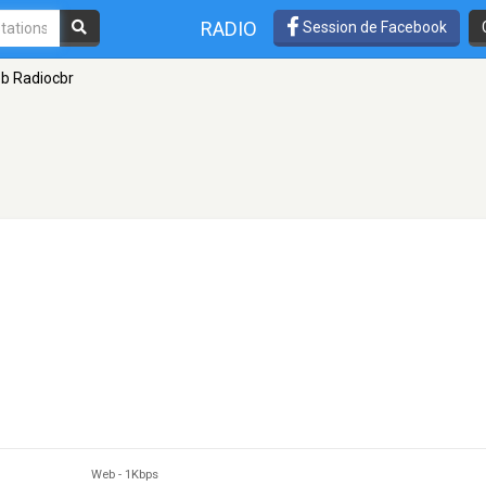
RADIO
Session de Facebook
b Radiocbr
Web
-
1Kbps