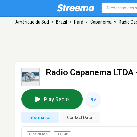
Amérique du Sud
»
Brazil
»
Pará
»
Capanema
»
Radio C
Radio Capanema LTDA
Play Radio
Information
Contact Data
BRAZILIAN
TOP 40