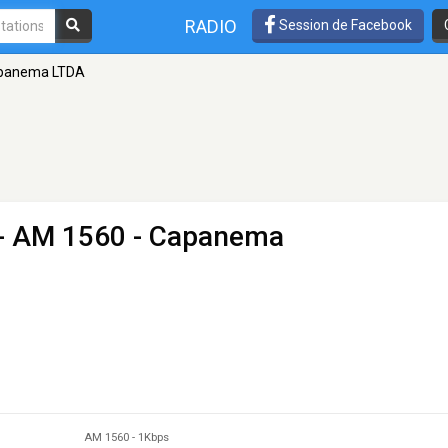
RADIO
Session de Facebook
apanema LTDA
- AM 1560 - Capanema
AM 1560
-
1Kbps