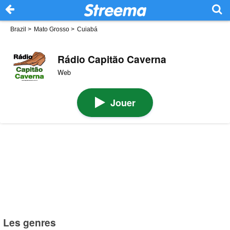
Brazil
>
Mato Grosso
>
Cuiabá
Rádio Capitão Caverna
Web
Jouer
Les genres