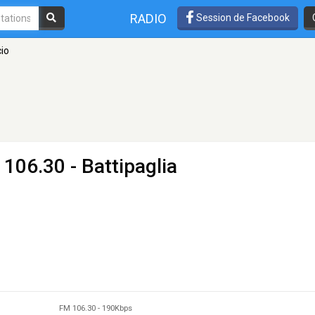
RADIO
Session de Facebook
cio
106.30 - Battipaglia
FM 106.30
-
190Kbps