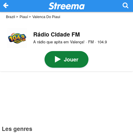
Brazil
>
Piauí
>
Valenca Do Piaui
Rádio Cidade FM
A rádio que apita em Valença! · FM · 104.9
Jouer
Les genres