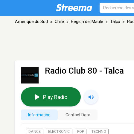
Amérique du Sud
»
Chile
»
Región del Maule
»
Talca
»
Rad
Radio Club 80
- Talca
Play Radio
Information
Contact Data
DANCE
ELECTRONIC
POP
TECHNO