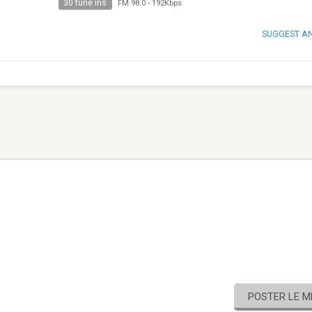
30 tune ins
FM 98.0
-
192Kbps
SUGGEST A
POSTER LE 