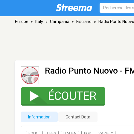
Europe
»
Italy
»
Campania
»
Fisciano
»
Radio Punto Nuov
Radio Punto Nuovo
- FM
ÉCOUTER
Information
Contact Data
FOLK
TUBES
ITALIEN
POP
VARIETY