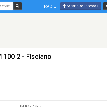
RADIO
Session de Facebook
o
 100.2 - Fisciano
FM 100.2
-
1Kbps