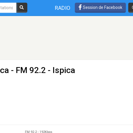
RADIO
Session de Facebook
ica
- FM 92.2 - Ispica
FM 92.2
-
192Kbps