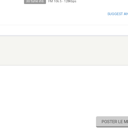
30 tune ins
FM 106.5
-
128Kbps
SUGGEST A
POSTER LE 