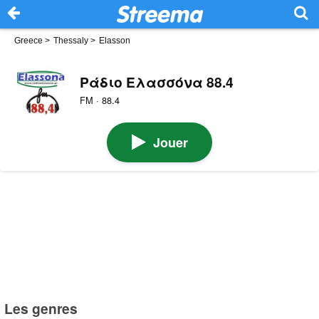
Greece
>
Thessaly
>
Elasson
Ράδιο Ελασσόνα 88.4
FM · 88.4
Jouer
Les genres