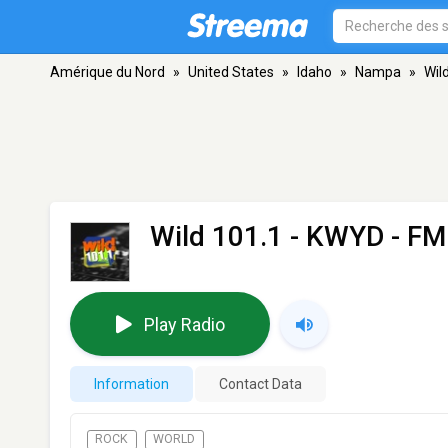
Amérique du Nord
»
United States
»
Idaho
»
Nampa
»
Wil
Wild 101.1 - KWYD
- FM
Play Radio
Information
Contact Data
ROCK
WORLD