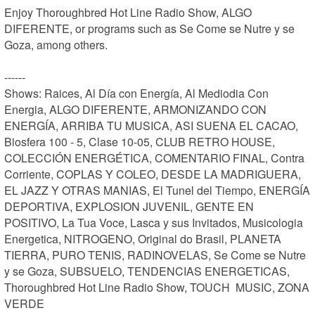
Enjoy Thoroughbred Hot Line Radio Show, ALGO 
DIFERENTE, or programs such as Se Come se Nutre y se 
Goza, among others.

------

Shows: Raices, Al Día con Energía, Al Mediodia Con 
Energia, ALGO DIFERENTE, ARMONIZANDO CON  
ENERGÍA, ARRIBA TU MUSICA, ASI SUENA EL CACAO, 
Biosfera 100 - 5, Clase 10-05, CLUB RETRO HOUSE, 
COLECCIÓN ENERGÉTICA, COMENTARIO FINAL, Contra 
Corriente, COPLAS Y COLEO, DESDE LA MADRIGUERA, 
EL JAZZ Y OTRAS MANIAS, El Tunel del Tiempo, ENERGÍA 
DEPORTIVA, EXPLOSION JUVENIL, GENTE EN 
POSITIVO, La Tua Voce, Lasca y sus Invitados, Musicologia 
Energetica, NITROGENO, Original do Brasil, PLANETA 
TIERRA, PURO TENIS, RADINOVELAS, Se Come se Nutre 
y se Goza, SUBSUELO, TENDENCIAS ENERGETICAS, 
Thoroughbred Hot Line Radio Show, TOUCH  MUSIC, ZONA 
VERDE