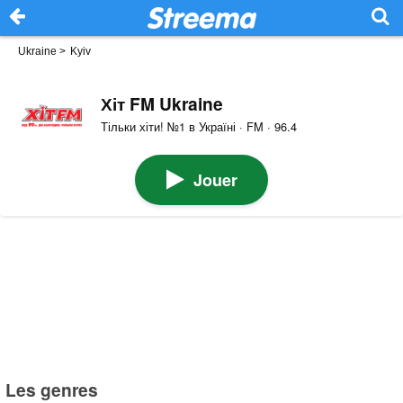
Ukraine
>
Kyiv
Хіт FM Ukraine
Тільки хіти! №1 в Україні · FM · 96.4
Jouer
Les genres