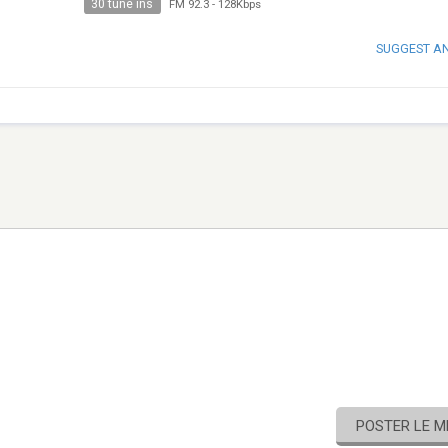
30 tune ins
FM 92.3
-
128Kbps
SUGGEST A
POSTER LE 