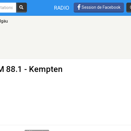
RADIO
Session de Facebook
llgäu
M 88.1 - Kempten