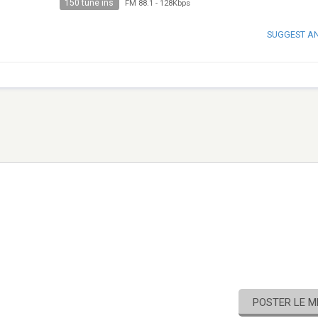
150 tune ins
FM 88.1
-
128Kbps
SUGGEST A
POSTER LE 