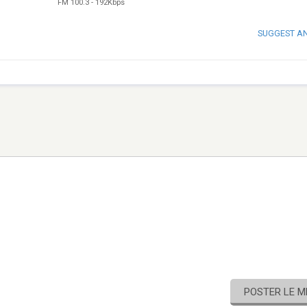
FM 100.3
-
192Kbps
SUGGEST A
POSTER LE 