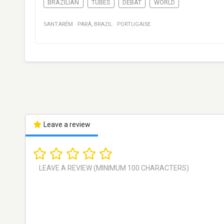
BRAZILIAN
TUBES
DÉBAT
WORLD
SANTARÉM
·
PARÁ
,
BRAZIL
·
PORTUGAISE
Leave a review