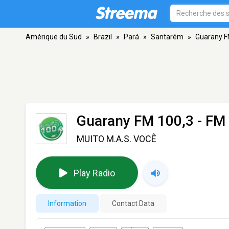
Amérique du Sud
»
Brazil
»
Pará
»
Santarém
»
Guarany F
Guarany FM 100,3
- FM 
MUITO M.A.S. VOCÊ
Play Radio
Information
Contact Data