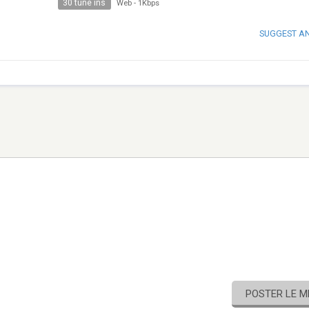
30 tune ins
Web
-
1Kbps
SUGGEST A
POSTER LE 