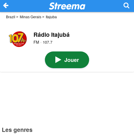
Brazil
>
Minas Gerais
>
Itajuba
Rádio Itajubá
FM · 107.7
Jouer
Les genres