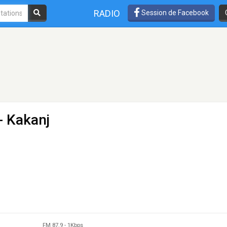
RADIO
Session de Facebook
- Kakanj
FM 87.9
-
1Kbps