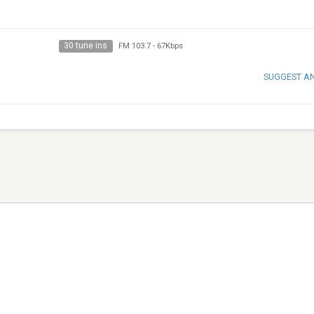
30 tune ins
FM 103.7
-
67Kbps
SUGGEST A