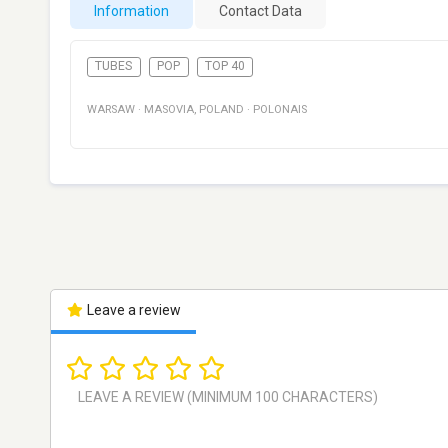
Information
Contact Data
TUBES
POP
TOP 40
WARSAW
·
MASOVIA
,
POLAND
·
POLONAIS
Leave a review