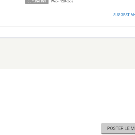
60 tune ins
Web
-
128Kbps
SUGGEST A
POSTER LE 