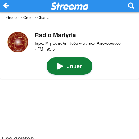
Greece
>
Crete
>
Chania
Radio Martyria
Ιερά Μητρόπολη Κυδωνίας και Αποκορώνου
· FM · 95.5
Jouer
Les genres