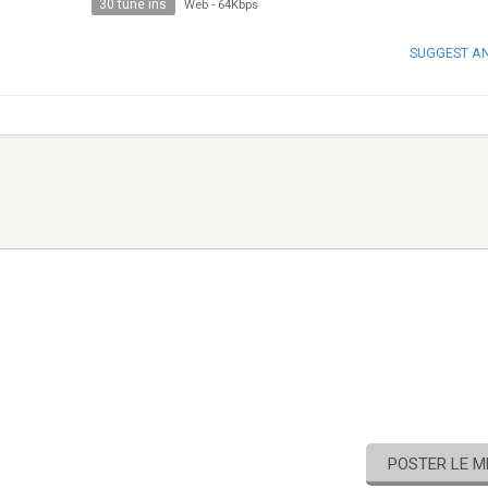
30 tune ins
Web
-
64Kbps
SUGGEST A
POSTER LE 