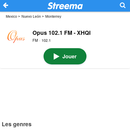
Mexico
>
Nuevo León
>
Monterrey
Opus 102.1 FM - XHQI
FM · 102.1
Jouer
Les genres