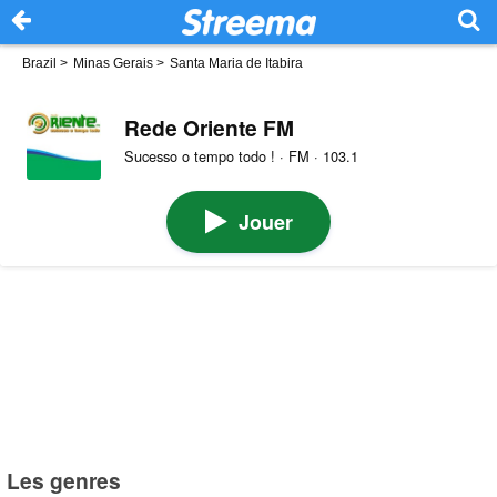
Brazil
>
Minas Gerais
>
Santa Maria de Itabira
Rede Oriente FM
Sucesso o tempo todo ! · FM · 103.1
Jouer
Les genres