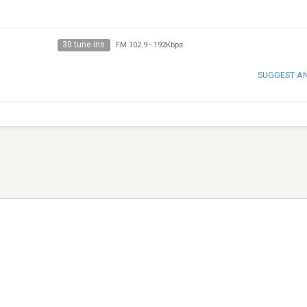
30 tune ins
FM 102.9
-
192Kbps
SUGGEST A