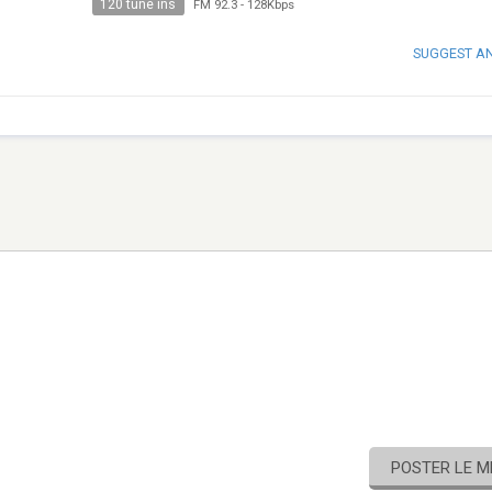
120 tune ins
FM 92.3
-
128Kbps
SUGGEST A
POSTER LE 