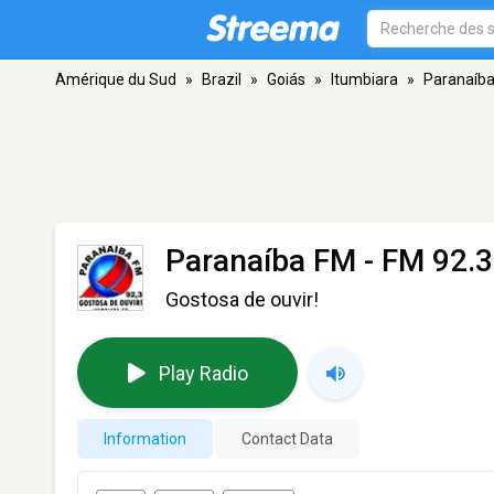
Amérique du Sud
»
Brazil
»
Goiás
»
Itumbiara
»
Paranaíb
Paranaíba FM
- FM 92.3
Gostosa de ouvir!
Play Radio
Information
Contact Data