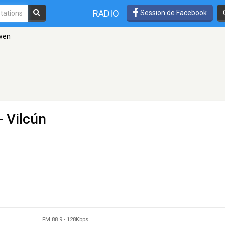
RADIO
Session de Facebook
wen
- Vilcún
FM 88.9
-
128Kbps