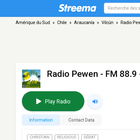
Amérique du Sud
»
Chile
»
Araucanía
»
Vilcún
»
Radio Pe
Radio Pewen
- FM 88.9 
Play Radio
Information
Contact Data
CHRISTIAN
RELIGIOUS
DÉBAT