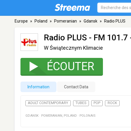
Europe
»
Poland
»
Pomeranian
»
Gdansk
»
Radio PLUS
Radio PLUS
- FM 101.7 
W Świątecznym Klimacie
ÉCOUTER
Information
Contact Data
ADULT CONTEMPORARY
TUBES
POP
ROCK
GDANSK
·
POMERANIAN
,
POLAND
·
POLONAIS