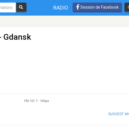
RADIO
Session de Facebook
- Gdansk
FM 101.7
-
1Kbps
SUGGEST A