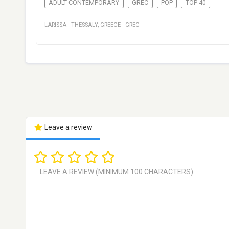
ADULT CONTEMPORARY
GREC
POP
TOP 40
LARISSA
·
THESSALY
,
GREECE
·
GREC
Leave a review