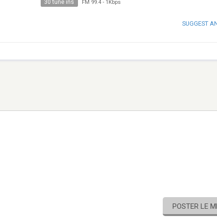
30 tune ins
FM 99.4
-
1Kbps
SUGGEST A
POSTER LE 