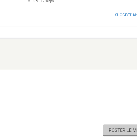
FM 90.9
-
126Kbps
SUGGEST A
POSTER LE 