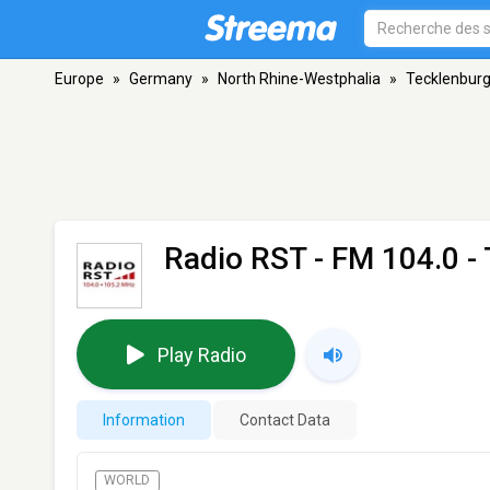
Europe
»
Germany
»
North Rhine-Westphalia
»
Tecklenbur
Radio RST
- FM 104.0 -
Play Radio
Information
Contact Data
WORLD