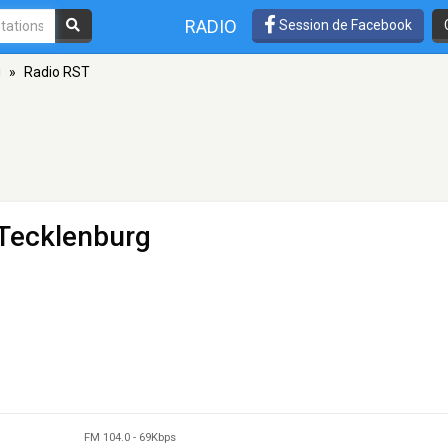
RADIO
Session de Facebook
g
»
Radio RST
 Tecklenburg
FM 104.0
-
69Kbps