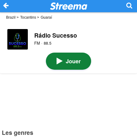
Brazil
>
Tocantins
>
Guaraí
Rádio Sucesso
FM · 88.5
Jouer
Les genres