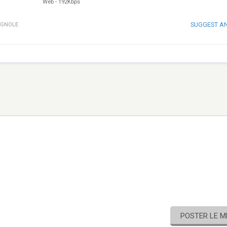
Web
-
192Kbps
SUGGEST A
AGNOLE
POSTER LE 