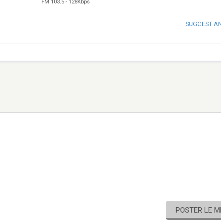
FM 103.5
-
128Kbps
SUGGEST A
POSTER LE 