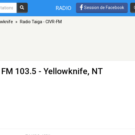
RADIO
Session de Facebook
owknife
»
Radio Taiga - CIVR-FM
 FM 103.5 - Yellowknife, NT