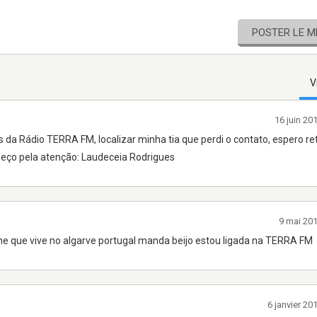
POSTER LE 
V
16 juin 20
da Rádio TERRA FM, localizar minha tia que perdi o contato, espero re
deço pela atenção: Laudeceia Rodrigues
9 mai 20
ne que vive no algarve portugal manda beijo estou ligada na TERRA FM
6 janvier 2