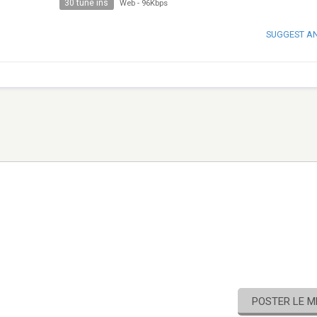
30 tune ins
Web
-
96Kbps
SUGGEST A
POSTER LE 