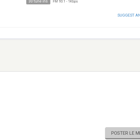
30 tune ins
FM 93.1
-
1Kbps
SUGGEST A
POSTER LE 