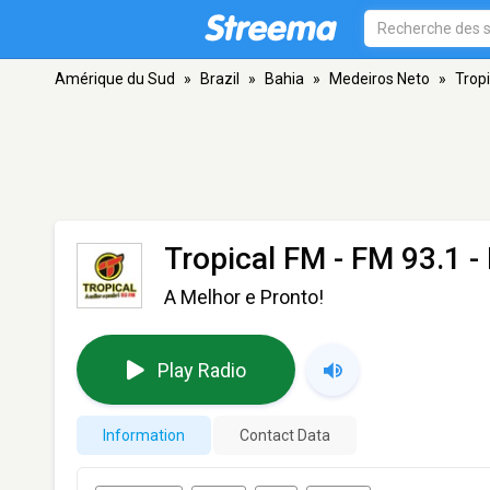
Amérique du Sud
»
Brazil
»
Bahia
»
Medeiros Neto
»
Trop
Tropical FM
- FM 93.1 -
A Melhor e Pronto!
Play Radio
Information
Contact Data