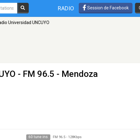
RADIO
Session de Facebook
adio Universidad UNCUYO
CUYO
- FM 96.5 - Mendoza
60 tune ins
FM 96.5
-
128Kbps